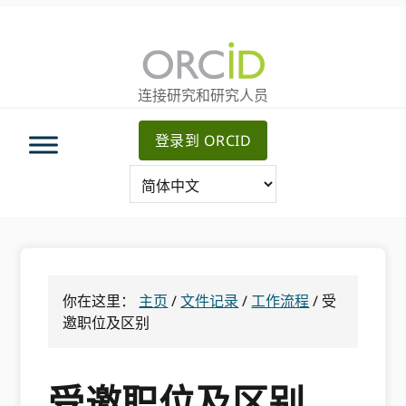
跳
跳
跳
转
到
至
至
主
主
主
要
侧
连接研究和研究人员
导
内
边
航
容
栏
登录到 ORCID
你在这里：
主页
/
文件记录
/
工作流程
/
受
邀职位及区别
受邀职位及区别