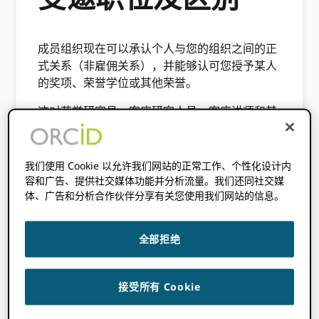
成员组织现在可以承认个人与您的组织之间的正
式关系（非雇佣关系），并能够认可您授予某人
的奖项、荣誉学位或其他荣誉。
这对荣誉研究员、客座研究人员、客座讲师和其
他人来说是个好消息，他们希望能够更轻松地分
享有关他们的工作和专业知识的信息，并因此获
得更广泛的认可。 这对您的组织有好处，因为它
我们使用 Cookie 以允许我们网站的正常工作、个性化设计内
使您既可以将研究人员的成就归功于他们，又可
容和广告、提供社交媒体功能并分析流量。我们还同社交媒
以确保有关他们与您的从属关系的信息是正确和
体、广告和分析合作伙伴分享有关您使用我们网站的信息。
透明的。
全部拒绝
添加从属关系断言有两种通用的工作流程：通过
收集 ORCID 注册时您系统内或用户个人资料页
面内的 ID； 或通过向现有用户发送电子邮件并
接受所有 Cookie
要求他们连接他们的 iD 到您的系统。