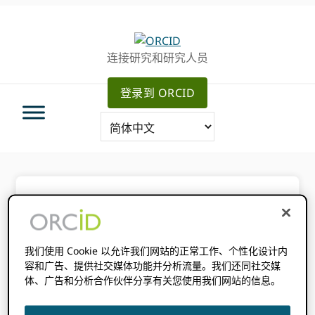
跳
跳
转
到
至
主
连接研究和研究人员
主
要
导
内
登录到 ORCID
航
容
你在这里：
主页
/
研究人员常见问题
我们使用 Cookie 以允许我们网站的正常工作、个性化设计内
容和广告、提供社交媒体功能并分析流量。我们还同社交媒
研究人员常见问题
体、广告和分析合作伙伴分享有关您使用我们网站的信息。