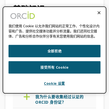
基础知识
我们使用 Cookie 以允许我们网站的正常工作、个性化设计内
a
如何将项目添加到 ORCID 记
容和广告、提供社交媒体功能并分析流量。我们还同社交媒
录？
体、广告和分析合作伙伴分享有关您使用我们网站的信息。
a
我应该向我的用户传达什么信
息？
全部拒绝
a
如何收集经过身份验证的 ID？
接受所有 Cookie
a
我如何请求更新权限 ORCID
记录？
Cookie 设置
a
我为什么要收集经过认证的
ORCID 身份证？