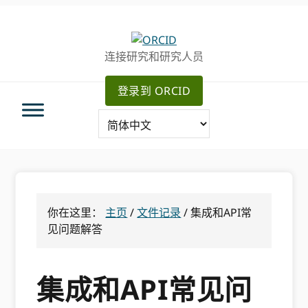
跳
跳
跳
转
到
至
至
主
主
连接研究和研究人员
主
要
侧
导
内
边
登录到 ORCID
航
容
栏
你在这里：
主页
/
文件记录
/
集成和API常
见问题解答
集成和API常见问