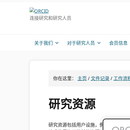
跳
跳
跳
转
到
至
连接研究和研究人员
至
主
主
主
要
侧
导
内
边
航
容
栏
关于我们
对于研究人员
会员信息
你在这里：
主页
/
文件记录
/
工作流
研究资源
研究资源包括用户设施，例如实验室、