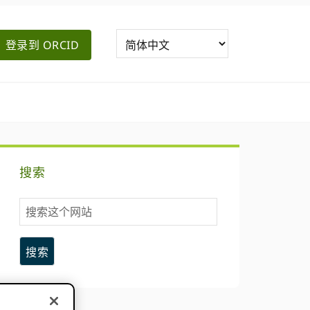
登录到 ORCID
主
搜索
要
搜
侧
索
这
边
个
网
栏
站