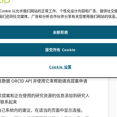
 Cookie 以允许我们网站的正常工作、个性化设计内容和广告、提供社交
 ORCID iD 可以使用身份验证过程收集。 这
我们还同社交媒体、广告和分析合作伙伴分享有关您使用我们网站的信息
员请求访问资源的凭据时。 我们还强烈建议赞助组
信息联系起来。 ORCID 记录，以便可以在获
他们的机构、出版商或资助者。
全部拒绝
，尽管这可能会因特定用例而异。 此示例基于研究
接受所有 Cookie
RCID 会员）
D iD，请求与他们的记录交互的许可，并存储该许
Cookie 设置
份验证的技术信息，请参阅我们的文档。
据 ORCID API 并使用它来帮助填充提案申请
关提案和正在使用的研究资源的信息添加到研究人
施联系起来
和他们自己系统内的建议，在适当的页面中显示连接。