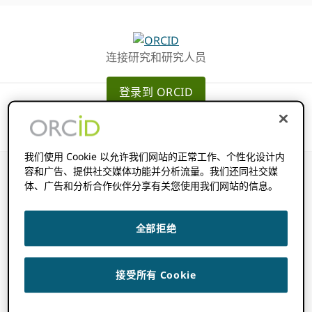
跳
跳
转
到
至
主
连接研究和研究人员
主
要
导
内
登录到 ORCID
航
容
我们使用 Cookie 以允许我们网站的正常工作、个性化设计内
容和广告、提供社交媒体功能并分析流量。我们还同社交媒
体、广告和分析合作伙伴分享有关您使用我们网站的信息。
邀请的职位和区分
全部拒绝
项包含哪些信息？
接受所有 Cookie
2022 年 11 月 14 日
BY
ROB BLACKBURN