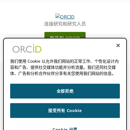
跳
跳
转
到
至
主
连接研究和研究人员
主
要
导
内
登录到 ORCID
航
容
我们使用 Cookie 以允许我们网站的正常工作、个性化设计内
容和广告、提供社交媒体功能并分析流量。我们还同社交媒
体、广告和分析合作伙伴分享有关您使用我们网站的信息。
你在这里：
主页
/
治理架构
/
公司注册证书
全部拒绝
公司注册证书
接受所有 Cookie
Cookie 设置