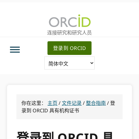
跳
跳
跳
转
到
至
至
主
主
主
要
侧
连接研究和研究人员
导
内
边
航
容
栏
登录到 ORCID
你在这里：
主页
/
文件记录
/
整合指南
/
登
录到 ORCID 具有机构证书
登录到 ORCID 具