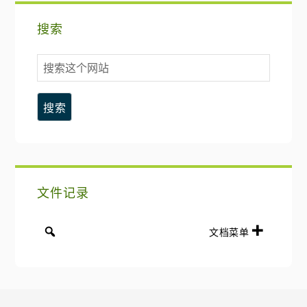
主
搜索
要
搜
侧
索
这
边
个
网
栏
站
文件记录
文档菜单