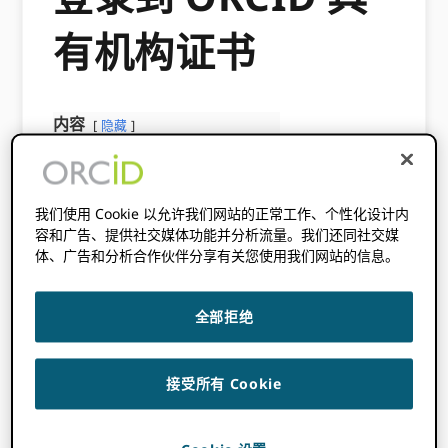
有机构证书
内容
隐藏
1
ORCID 是联合服务提供商 (SP)
2
使用要求
3
研究员支持
我们使用 Cookie 以允许我们网站的正常工作、个性化设计内
4
需要帮助？
容和广告、提供社交媒体功能并分析流量。我们还同社交媒
4.1
ORCID 在 EduPerson 架构中
体、广告和分析合作伙伴分享有关您使用我们网站的信息。
您的研究人员通常拥有多组登录凭据，用于他们
全部拒绝
的机构、个人帐户等。 管理它们可能很麻烦，但
是 ORCID 使您的研究人员能够登录 ORCID 使用
他们已经使用的凭据进行注册。
接受所有 Cookie
ORCID 为用户提供机构单点登录 (SSO)。 这意
味着研究人员可以使用他们的机构凭据登录