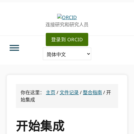
跳
跳
跳
转
到
至
至
主
主
连接研究和研究人员
主
要
侧
导
内
边
登录到 ORCID
航
容
栏
你在这里：
主页
/
文件记录
/
整合指南
/
开
始集成
开始集成