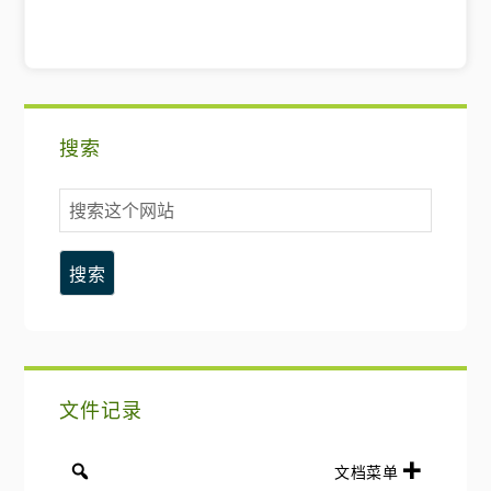
主
搜索
要
搜
侧
索
这
边
个
网
栏
站
文件记录
文档菜单