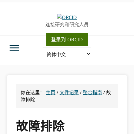
跳
跳
跳
转
到
至
至
主
主
连接研究和研究人员
主
要
侧
导
内
边
登录到 ORCID
航
容
栏
你在这里：
主页
/
文件记录
/
整合指南
/
故
障排除
故障排除