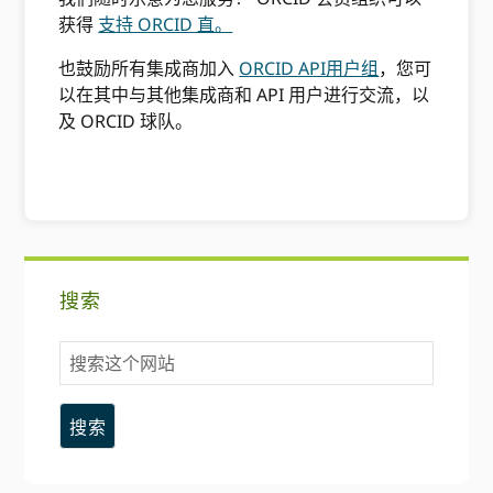
获得
支持 ORCID 直。
也鼓励所有集成商加入
ORCID API用户组
，您可
以在其中与其他集成商和 API 用户进行交流，以
及 ORCID 球队。
主
搜索
要
搜
侧
索
这
边
个
网
栏
站