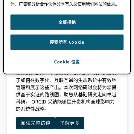
全球分析与趋势：
对超过9,000家机构的分析结
体、广告和分析合作伙伴分享有关您使用我们网站的信息。
果，重点阐述了如何 ORCID 不同地区和行业的
采用模式各不相同。
全部拒绝
排名关联：
发现系统性使用与统计学上显著的关
联 ORCID 并提升了机构在全球排名中的表现。
接受所有 Cookie
战略建议：
机构采取切实可行的步骤，通过可信
的PID实践来缩小研究代表性方面的差距并提高
行政效率。
Cookie 设置
卓越的科研水平不仅取决于机构的产出，更取决
于如何在数字化、互联互通的生态系统中有效地
管理和展示这些产出。本次网络研讨会将为您提
供基于实证的路线图，助您从基础研究走向卓越
科研。 ORCID 采纳能够提升贵机构全球影响力
的系统性战略。
阅读完整访谈
了解更多