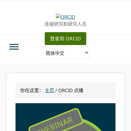
跳
跳
转
到
至
主
连接研究和研究人员
主
要
导
内
登录到 ORCID
航
容
你在这里：
主页
/
ORCID 点播