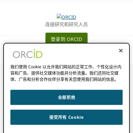
跳
跳
转
到
至
主
连接研究和研究人员
主
要
导
内
登录到 ORCID
航
容
我们使用 Cookie 以允许我们网站的正常工作、个性化设计内
容和广告、提供社交媒体功能并分析流量。我们还同社交媒
体、广告和分析合作伙伴分享有关您使用我们网站的信息。
我应该向我的用户
全部拒绝
传达什么信息？
接受所有 Cookie
2022 年 11 月 14 日
BY
ROB BLACKBURN