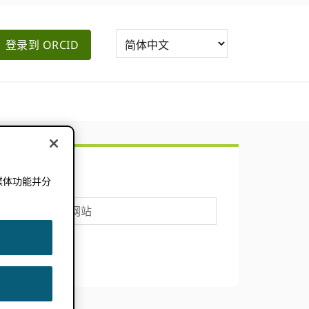
登录到 ORCID
主
搜索
要
媒体功能并分
。
搜
侧
索
这
边
个
网
栏
站