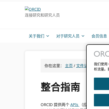
跳
跳
跳
转
到
至
连接研究和研究人员
至
主
主
主
要
侧
导
内
边
航
容
栏
关于我们
对于研究人员
会员信息
我们使用
你在这里：
主页
/
文件记录
/
整合指
析流量。
整合指南
ORCID 提供两个
APIs
（应用程序编程接