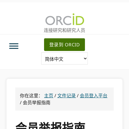
跳
跳
跳
转
到
至
至
主
主
主
要
侧
连接研究和研究人员
导
内
边
航
容
栏
登录到 ORCID
你在这里：
主页
/
文件记录
/
会员登入平台
/
会员举报指南
会员举报指南