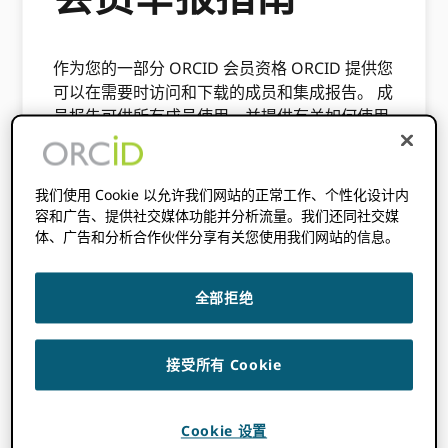
作为您的一部分 ORCID 会员资格 ORCID 提供您
可以在需要时访问和下载的成员和集成报告。 成
员报告可供所有成员使用，并提供有关如何使用
集成的见解、已将其 iD 连接到集成的研究人员
数量以及已更新的记录数量。
我们使用 Cookie 以允许我们网站的正常工作、个性化设计内
ORCID 还提供可供所有成员使用的附属报告
容和广告、提供社交媒体功能并分析流量。我们还同社交媒
（与研究组织成员最相关）和仅供我们的联盟领
体、广告和分析合作伙伴分享有关您使用我们网站的信息。
导组织使用的联盟仪表板。
您的报告可通过
ORCID 会员登入平台
。 所
全部拒绝
有 ORCID 会员可以访问 ORCID 会员门户。 如
果您是活跃会员且无权访问门户，则
请告诉我
们
.
接受所有 Cookie
在会员门户中，您将能够从“工具”菜单访问您的
报告。
Cookie 设置