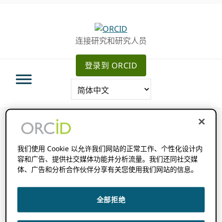
跳
跳
跳
转
到
至
至
主
主
连接研究和研究人员
主
要
侧
导
内
边
登录到 ORCID
航
容
栏
我们使用 Cookie 以允许我们网站的正常工作、个性化设计内
你在这里：
主页
/
文件记录
/
整合指南
/
与
容和广告、提供社交媒体功能并分析流量。我们还同社交媒
用户沟通
体、广告和分析合作伙伴分享有关您使用我们网站的信息。
与用户沟通
全部拒绝