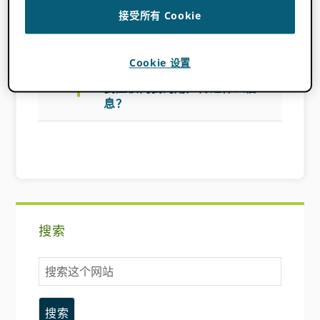
接受所有 Cookie
确保研究人员知道你为什么要实施 ORCID 以及
它如何使他们受益是成功的关键。
Cookie 设置
a
我应该向我的用户传达什么信
息？
主
搜索
要
搜
侧
索
这
边
个