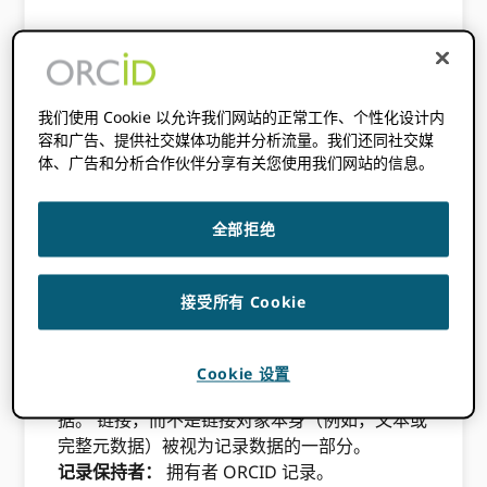
ORCID 记录：
系统数据以外的复合数据集（例
如，用户 ID、密码、日志文件），包括 ORCID
ID，属于特定个人并存储在注册表中。
我们使用 Cookie 以允许我们网站的正常工作、个性化设计内
ORCID 公共API：
一个可供公众使用的应用程
容和广告、提供社交媒体功能并分析流量。我们还同社交媒
序接口，以促进计算机与注册处的通信。
体、广告和分析合作伙伴分享有关您使用我们网站的信息。
隐私设置：
个人或受信任的个人用于指示应通过
以下方式公开共享数据的程度的设置 ORCID 注
全部拒绝
册。
受信任的个人：
记录持有人授权管理某项业务的
人 ORCID 代表他或她记录，包括设置隐私设
接受所有 Cookie
置、命名受信任组织以及编辑和存储数据。 受信
任的个人必须同意 ORCID的使用条款和条件。
记录数据：
单个数据元素 ORCID 记录，包括
Cookie 设置
ORCID 与链接研究对象相关的标识符和元数
据。 链接，而不是链接对象本身（例如，文本或
完整元数据）被视为记录数据的一部分。
记录保持者：
拥有者 ORCID 记录。