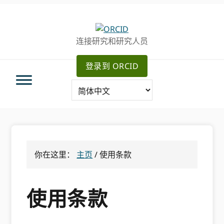
跳
跳
转
到
至
主
连接研究和研究人员
主
要
导
内
登录到 ORCID
航
容
你在这里：
主页
/
使用条款
使用条款