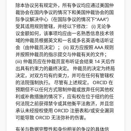
除本协议另有规定外，所有争议均应通过美国仲
裁协会在国内争议的情况下和美国仲裁协会的国
际争议解决中心（在国际争议的情况下“AAA”）
受其适用规则管辖，并经以下修改： (i) 无论争
议金额如何，该事项均应由一名熟悉信息技术领
域的仲裁员根据英文和一名或多名英语电话听证
会（由仲裁员决定）； (ii) 双方应按照 AAA 规则
并按照仲裁员的指示提交与仲裁有关的文件；
(iii) 仲裁员应在仲裁员宣布听证会结束 14 天后作
出具有约束力的最终决定。 仲裁员的决定为终局
决定，对双方均有约束力，并可在任何有管辖权
的法院强制执行。 尽管有上述规定， ORCID 在
预期但不以任何方式限制仲裁或放弃任何其他权
利或补救措施的情况下，应有权在位于纽约的任
何法院之前获得禁令或其他衡平法救济，并且您
承认未经授权使用 ORCID 注册表和/或安全漏洞
可能导致 ORCID 无法弥补的伤害。
有关与数据完整性和身份相关的争议的具体信