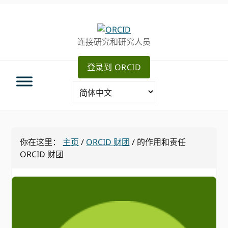
跳
跳
转
到
至
主
连接研究和研究人员
主
要
导
内
登录到 ORCID
航
容
你在这里：
主页
/
ORCID 财团
/
的作用和责任
ORCID 财团