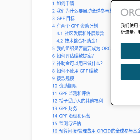
1
如何申请
2
我们为什么要启动全球参与基金？
3
GPF 目标
我们使用
4
有两个 GPF 资助计划
析流量。
4.1
社区发展和外展赠款
4.2
技术整合补助金1
5
我的组织是否需要成为 ORCID 会员申请？
6
如何评估赠款提案？
7
补助金可以用来做什么？
8
如何不使用 GPF 赠款
9
拨款规模
10
资助期限
11
GPF 监测和评估
12
授予受助人的其他福利
13
GPF 财务
14
GPF 治理和运营
15
监测与评估
16
预算间接/管理费用 ORCID的全球参与基