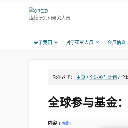
跳
跳
转
到
连接研究和研究人员
至
主
主
要
导
内
航
容
关于我们
对于研究人员
会员信息
你在这里：
主页
/
全球参与计划
/
全
全球参与基金
内容
隐藏