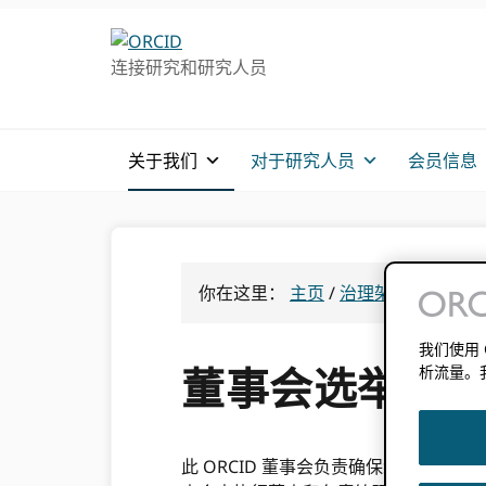
跳
跳
转
到
连接研究和研究人员
至
主
主
要
导
内
航
容
关于我们
对于研究人员
会员信息
你在这里：
主页
/
治理架构
/
董事会
我们使用
董事会选举
析流量。
此 ORCID 董事会负责确保组织以最大