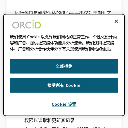
同行评审是研究评估的核心——不仅对于期刊文
章发表，而且对于会议规划、授予赠款以及做出
聘用、晋升和任期决定。 嵌入 ORCID 将 iD 加
入您的审阅工作流程有助于简化流程、改进人员
我们使用 Cookie 以允许我们网站的正常工作、个性化设计内
数据库的管理并为您的审阅者提供认可。
容和广告、提供社交媒体功能并分析流量。我们还同社交媒
体、广告和分析合作伙伴分享有关您使用我们网站的信息。
通常，同行评审工作流程将遵循下面描述的模
式，尽管这可能会因特定用例而异。
全部拒绝
在审稿过程中，要求审稿人提供他们的
ORCID iD 通过登录他们的 ORCID 记录或注
册一个新的 iD 如果他们还没有。 这可以在
接受所有 Cookie
审稿系统（例如稿件提交系统）内完成，也
可以通过电子邮件或其他消息直接发送给审
稿人
Cookie 设置
要求审阅者授权（或拒绝）召集组织的访问
权限以读取和更新其记录