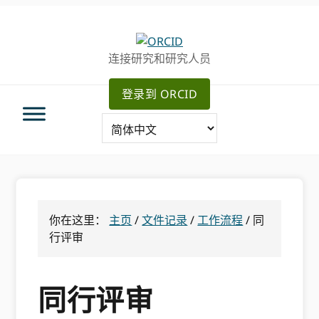
跳
跳
跳
转
到
至
至
主
主
连接研究和研究人员
主
要
侧
导
内
边
登录到 ORCID
航
容
栏
你在这里：
主页
/
文件记录
/
工作流程
/
同
行评审
同行评审