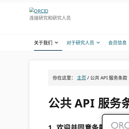
跳
跳
转
到
连接研究和研究人员
至
主
主
要
导
内
航
容
关于我们
对于研究人员
会员信息
你在这里：
主页
/
公共 API 服务条款
公共 API 服务
1. 欢迎并同意条款