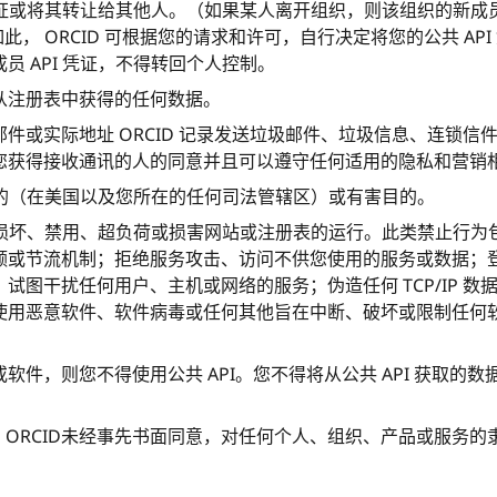
凭证或将其转让给其他人。（如果某人离开组织，则该组织的新成员
此， ORCID 可根据您的请求和许可，自行决定将您的公共 API 
员 API 凭证，不得转回个人控制。
从注册表中获得的任何数据。
件或实际地址 ORCID 记录发送垃圾邮件、垃圾信息、连锁
您获得接收通讯的人的同意并且可以遵守任何适用的隐私和营销
法目的（在美国以及您所在的任何司法管辖区）或有害目的。
 来损坏、禁用、超负荷或损害网站或注册表的运行。此类禁止行
额或节流机制；拒绝服务攻击、访问不供您使用的服务或数据；
图干扰任何用户、主机或网络的服务；伪造任何 TCP/IP 数据
使用恶意软件、软件病毒或任何其他旨在中断、破坏或限制任何
。
软件，则您不得使用公共 API。您不得将从公共 API 获取的
名 ORCID未经事先书面同意，对任何个人、组织、产品或服务的隶属