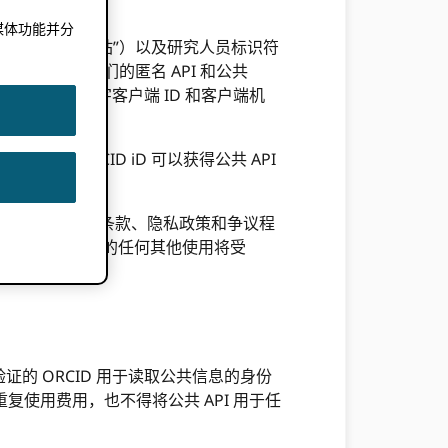
媒体功能并分
名下运营某些网站（“网站”）以及研究人员标识符
。
允许公众访问我们的匿名 API 和公共
包含唯一的字母数字客户端 ID 和客户端机
有 ORCID iD 可以获得公共 API
不同意这些服务条款、隐私政策和争议程
我们的网站和注册表的任何其他使用将受
验证的 ORCID 用于读取公共信息的身份
何重复使用费用，也不得将公共 API 用于任