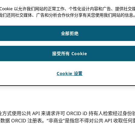
 Cookie 以允许我们网站的正常工作、个性化设计内容和广告、提供社交
我们”、“我们的”和“我们”）是一家非营利组织，在 orcid.org 域
我们还同社交媒体、广告和分析合作伙伴分享有关您使用我们网站的信息
和相关数据（“注册表”）。本服务条款描述了在何种情况下 ORCID 
 ORCID 注册中心并获取和使用凭证（“公共 API 凭证”），凭证
全部拒绝
。
共 API 凭证仅属于您个人（即使您在为组织工作时使用它们）。只有拥
接受所有 Cookie
望获得一个，您可以通过注册获得
https://orcid.org/register
.
和
争议程序
，在您和我们之间建立具有约束力的协议。如果您
Cookie 设置
些服务条款仅适用于公共 API 和公共 API 凭证的使用；您对
使用公共 API 来请求许可 ORCID iD 持有人检索经过身份
数据 ORCID 注册表。“非商业”是指您不得对公共 API 收取任