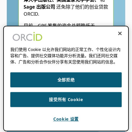
Sage 出版公司
还免除了他们的创业贷款
ORCID.
目前，GPF 筹集的资金总额略低于
US$1.5M。
这些慷慨的捐助使得 ORCID“
全球参与
我们使用 Cookie 以允许我们网站的正常工作、个性化设计内
基金
有可能，连同 ORCID内资
会员权益
容和广告、提供社交媒体功能并分析流量。我们还同社交媒
计划
， 形式 ORCID“
全球参与计划
体、广告和分析合作伙伴分享有关您使用我们网站的信息。
（GPP）
.
GPP 的发起旨在提高目前代表性不足的
全部拒绝
地区对互联研究基础设施的参与度，最
终目的是提高研究人员的知名度并减轻
世界各地研究人员和机构的行政负担。
接受所有 Cookie
阅读我们的
新闻稿
宣布合作伙伴关系和
GPP 的启动。
Cookie 设置