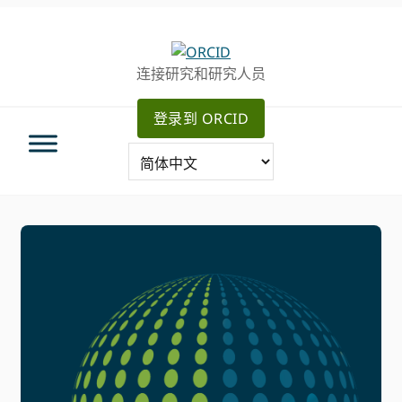
跳
跳
转
到
至
主
连接研究和研究人员
主
要
导
内
登录到 ORCID
航
容