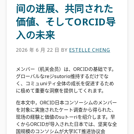
间の进展、共同された
価値、そしてORCID导
入の未来
2026 年 6 月 22 日
BY
ESTELLE CHENG
メンバー（机关会员）は、ORCIDの基础です。
グローバルなreジsutorio维持するだけでな
く、コミュuniティ全体の成长を促进するため
に极めて重要な洞察を提供してくれます。
在本文中，ORCID日本コンソーシムのメンバー
を対象に実施されたケート调查から得られた、
现场の経験と価値のsuトーriを绍介します。早
くからORCIDが导入された日本では、坚実な全
国规模のコンソシムが大学ICT推进协议会