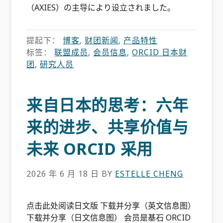
（AXIES）の主导により设立されました。
提起下：
博客
,
财团新闻
,
产品特性
标签：
联盟成员
,
会员信息
,
ORCID 日本财
团
,
研究人员
来自日本的思考：六年
来的进步、共享价值与
未来 ORCID 采用
2026 年 6 月 18 日
BY
ESTELLE CHENG
点击此处阅读日文版 下载并分享（英文信息图）
下载并分享（日文信息图） 会员是基石 ORCID