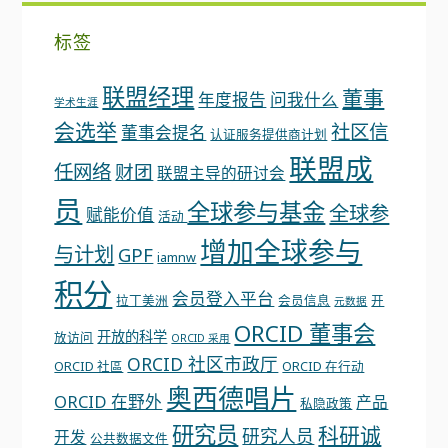
标签
联盟经理
董事
年度报告
问我什么
学术生涯
会选举
社区信
董事会提名
认证服务提供商计划
联盟成
任网络
财团
联盟主导的研讨会
员
全球参与基金
全球参
赋能价值
活动
增加全球参与
与计划
GPF
iamnw
积分
会员登入平台
拉丁美洲
会员信息
开
元数据
ORCID 董事会
开放的科学
放访问
ORCID 采用
ORCID 社区市政厅
ORCID 社區
ORCID 在行动
奥西德唱片
ORCID 在野外
产品
私隐政策
研究员
科研诚
研究人员
开发
公共数据文件