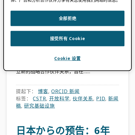
别平台与战略伙伴关系
2026 年 7 月 16 日
BY
ORCID
全部拒绝
美国马里兰州贝塞斯达 — 2026年7月16日 —
接受所有 Cookie
ORCID 开放研究者与贡献者身份识别系统
（Open Researcher and Contributor ID）和总
部位于中国北京的连续搅拌釜式反应器识别平台
Cookie 设置
（CSTR Identification Platform）欣然宣布建
立新的战略合作伙伴关系，旨在……
提起下：
博客
,
ORCID 新闻
标签：
CSTR
,
开放科学
,
伙伴关系
,
PID
,
新闻
稿
,
研究基础设施
日本からの预告：6年