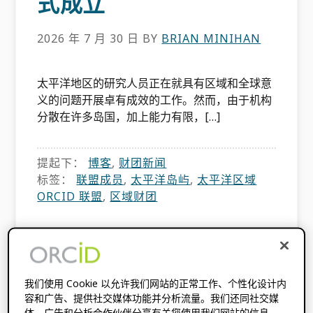
式成立
2026 年 7 月 30 日
BY
BRIAN MINIHAN
太平洋地区的研究人员正在就具有区域和全球意
义的问题开展卓有成效的工作。然而，由于机构
分散在许多岛国，加上能力有限，[…]
提起下：
博客
,
财团新闻
标签：
联盟成员
,
太平洋岛屿
,
太平洋区域
ORCID 联盟
,
区域财团
新闻稿 - ORCID 通用科
学技术资源（CSTR）识
我们使用 Cookie 以允许我们网站的正常工作、个性化设计内
容和广告、提供社交媒体功能并分析流量。我们还同社交媒
体、广告和分析合作伙伴分享有关您使用我们网站的信息。