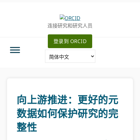
跳
跳
跳
转
到
至
至
主
主
连接研究和研究人员
主
要
侧
导
内
边
登录到 ORCID
航
容
栏
向上游推进：更好的元
数据如何保护研究的完
整性