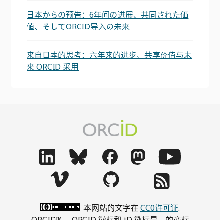
日本からの预告：6年间の进展、共同された価
値、そしてORCID导入の未来
来自日本的思考：六年来的进步、共享价值与未
来 ORCID 采用
本网站的文字在
CC0许可证
.
ORCID™， ORCID 徽标和 iD 徽标是。的商标