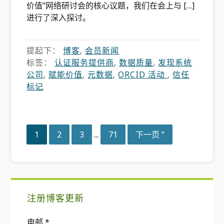
价值”网络研讨会的核心议题，我们在会上与 […]
进行了深入探讨。
提起下：
博客
,
会员新闻
标签：
认证服务提供商
,
数据质量
,
发现系统
公司
,
赋能价值
,
元数据
,
ORCID 活动
,
信任
标记
省
页
页
页
页
在
1
2
3
...
71
下一页 ”
略
MyCAD
临
中
时
点
页
击
主
面
软
注册博客更新
要
件
更
电邮
*