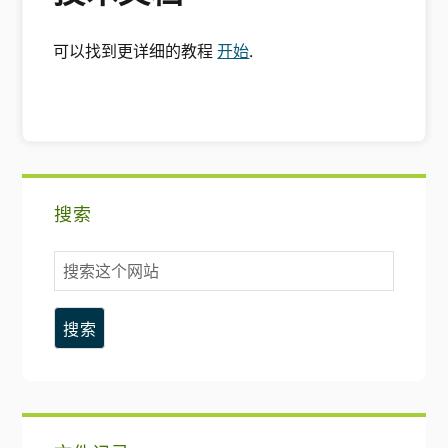
可以找到更详细的教程
开始
.
主
搜索
要
搜
侧
索
这
边
个
网
栏
站