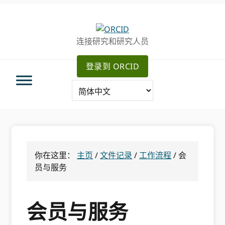
跳
跳
跳
转
到
至
至
主
主
连接研究和研究人员
主
要
侧
导
内
边
登录到 ORCID
航
容
栏
你在这里：
主页
/
文件记录
/
工作流程
/
会
员与服务
会员与服务