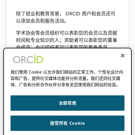
除了就业和教育背景， ORCID 用户和会员还可
以添加会员和服务活动。
学术协会等会员组织可以表彰您的会员以及贡献
时间和专业知识的人；资助者可以表彰您的董事
会成员；会议组织者可以表彰您的筹备委员
会。
这对于委员会成员、小组专家、咨询委员会和其
我们使用 Cookie 以允许我们网站的正常工作、个性化设计内
他希望能够与他人分享他们的工作和专业知识的
容和广告、提供社交媒体功能并分析流量。我们还同社交媒
信息并因此获得公众认可的人来说是个好消息。
体、广告和分析合作伙伴分享有关您使用我们网站的信息。
添加从属关系断言有两种通用的工作流程：通过
收集 ORCID 注册时的 ID，或通过向现有用户发
全部拒绝
送电子邮件并要求他们连接他们的 iD 到您的系
统。 两者都具有三个组件：身份验证、连接和显
示。
接受所有 Cookie