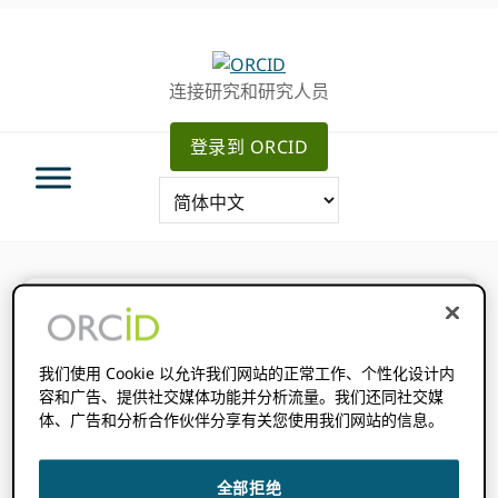
跳
跳
跳
转
到
至
至
主
主
连接研究和研究人员
主
要
侧
导
内
边
登录到 ORCID
航
容
栏
你在这里：
主页
/
文件记录
/
API教程
我们使用 Cookie 以允许我们网站的正常工作、个性化设计内
容和广告、提供社交媒体功能并分析流量。我们还同社交媒
体、广告和分析合作伙伴分享有关您使用我们网站的信息。
API教程
全部拒绝