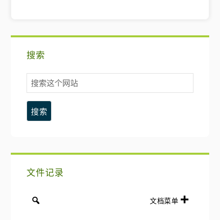
主
搜索
要
搜
侧
索
这
边
个
网
栏
站
文件记录
文档菜单