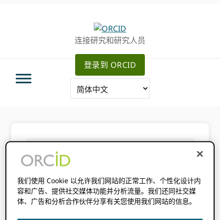
跳
跳
转
到
至
主
连接研究和研究人员
主
要
导
内
登录到 ORCID
航
容
你在这里：
主页
/
ORCID的第一个十年：从
创业到可持续发展
我们使用 Cookie 以允许我们网站的正常工作、个性化设计内
容和广告、提供社交媒体功能并分析流量。我们还同社交媒
ORCID的第一个十
体、广告和分析合作伙伴分享有关您使用我们网站的信息。