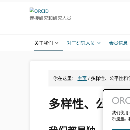
跳
跳
转
到
连接研究和研究人员
至
主
主
要
导
内
航
容
关于我们
对于研究人员
会员信息
你在这里：
主页
/
多样性、公平性和包容
多样性、公平性和
我们使用
析流量。