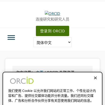
跳
跳
转
到
至
主
连接研究和研究人员
主
要
导
内
登录到 ORCID
航
容
你在这里：
主页
/
ORCID 外联资源
ORCID 外联资源
我们使用 Cookie 以允许我们网站的正常工作、个性化设计内
容和广告、提供社交媒体功能并分析流量。我们还同社交媒
体、广告和分析合作伙伴分享有关您使用我们网站的信息。