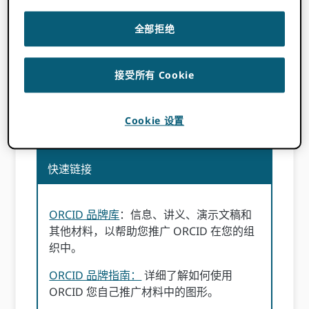
在整个过程中与您的用户沟通 ORCID 集成开发
全部拒绝
项目与集成开发本身同样重要。
在此页面上，您将找到许多资源来提高对
ORCID 在您的组织内，传达您即将进行的整合
接受所有 Cookie
的价值——以及拥有一个 ORCID 记录——提供
给您的研究人员。我们拥有丰富的
技术文档
帮
Cookie 设置
助您解决技术方面的问题 ORCID 积分。
快速链接
ORCID 品牌库
：信息、讲义、演示文稿和
其他材料，以帮助您推广 ORCID 在您的组
织中。
ORCID 品牌指南：
详细了解如何使用
ORCID 您自己推广材料中的图形。