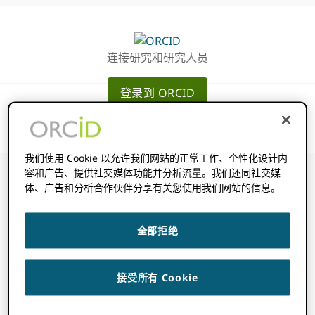
跳
跳
转
到
至
主
连接研究和研究人员
主
要
导
内
登录到 ORCID
航
容
我们使用 Cookie 以允许我们网站的正常工作、个性化设计内
容和广告、提供社交媒体功能并分析流量。我们还同社交媒
体、广告和分析合作伙伴分享有关您使用我们网站的信息。
项目如何分组在一
全部拒绝
起 ORCID 记录？
接受所有 Cookie
2022 年 11 月 14 日
BY
ROB BLACKBURN