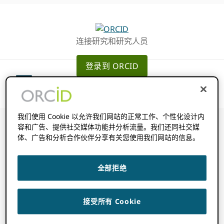
跳
跳
转
到
至
主
连接研究和研究人员
主
要
导
内
登录到 ORCID
航
容
我们使用 Cookie 以允许我们网站的正常工作、个性化设计内
容和广告、提供社交媒体功能并分析流量。我们还同社交媒
体、广告和分析合作伙伴分享有关您使用我们网站的信息。
我如何找到
全部拒绝
ORCID 我所在机
接受所有 Cookie
构的记录保持者？