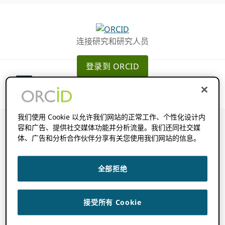
跳
跳
转
到
至
主
连接研究和研究人员
主
要
导
内
登录到 ORCID
航
容
我们使用 Cookie 以允许我们网站的正常工作、个性化设计内
容和广告、提供社交媒体功能并分析流量。我们还同社交媒
体、广告和分析合作伙伴分享有关您使用我们网站的信息。
如何获得“/read-
全部拒绝
public”访问令
接受所有 Cookie
牌？