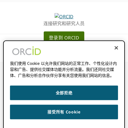
跳
跳
转
到
至
主
连接研究和研究人员
主
要
导
内
登录到 ORCID
航
容
我们使用 Cookie 以允许我们网站的正常工作、个性化设计内
容和广告、提供社交媒体功能并分析流量。我们还同社交媒
体、广告和分析合作伙伴分享有关您使用我们网站的信息。
如何注册会员 API
全部拒绝
凭证？
接受所有 Cookie
2022 年 11 月 14 日
BY
ROB BLACKBURN