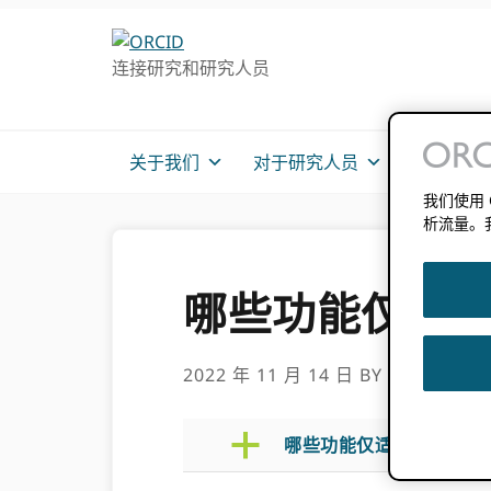
跳
跳
转
到
连接研究和研究人员
至
主
主
要
导
内
航
容
关于我们
对于研究人员
会员信息
我们使用
析流量。
哪些功能仅适用于 
2022 年 11 月 14 日
BY
ROB BLAC
a
哪些功能仅适用于 API 3.