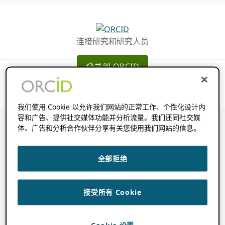
跳
跳
转
到
至
主
连接研究和研究人员
主
要
导
内
登录到 ORCID
航
容
我们使用 Cookie 以允许我们网站的正常工作、个性化设计内
容和广告、提供社交媒体功能并分析流量。我们还同社交媒
体、广告和分析合作伙伴分享有关您使用我们网站的信息。
什么是放置代码？
全部拒绝
2022 年 11 月 14 日
BY
ROB BLACKBURN
接受所有 Cookie
a
什么是放置代码？