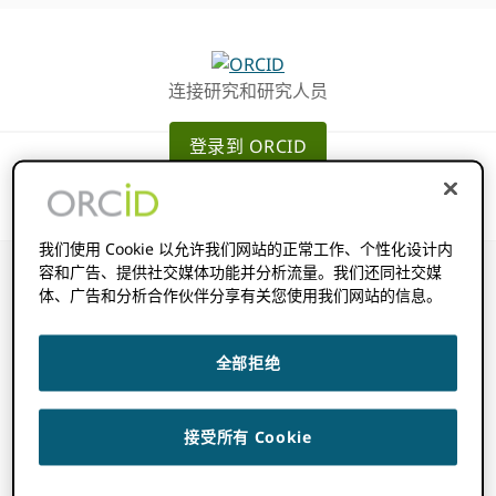
跳
跳
转
到
至
主
连接研究和研究人员
主
要
导
内
登录到 ORCID
航
容
我们使用 Cookie 以允许我们网站的正常工作、个性化设计内
容和广告、提供社交媒体功能并分析流量。我们还同社交媒
体、广告和分析合作伙伴分享有关您使用我们网站的信息。
儿童在 ORCID 支
全部拒绝
持两步验证？
接受所有 Cookie
2022 年 11 月 14 日
BY
ROB BLACKBURN