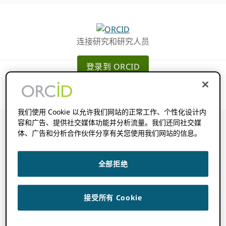
跳
跳
转
到
至
主
连接研究和研究人员
主
要
导
内
登录到 ORCID
航
容
我们使用 Cookie 以允许我们网站的正常工作、个性化设计内
容和广告、提供社交媒体功能并分析流量。我们还同社交媒
体、广告和分析合作伙伴分享有关您使用我们网站的信息。
工作项包含哪些信
全部拒绝
息？
接受所有 Cookie
2022 年 11 月 14 日
BY
ROB BLACKBURN