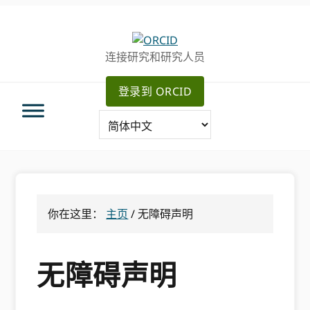
跳
跳
转
到
至
主
连接研究和研究人员
主
要
导
内
登录到 ORCID
航
容
你在这里：
主页
/
无障碍声明
无障碍声明