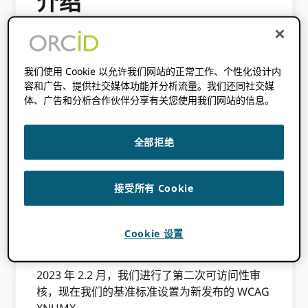
介绍
ORCID 致力于让最广泛的受众能够访问我们的
网站、应用程序、工具和服务，无论技术或能力
我们使用 Cookie 以允许我们网站的正常工作、个性化设计内
如何。
容和广告、提供社交媒体功能并分析流量。我们还同社交媒
体、广告和分析合作伙伴分享有关您使用我们网站的信息。
可访问性是一个核心方面 ORCID的愿景是“一个
所有参与研究、学术和创新的人都被独特地识别
并与他们跨越学科、国界和时间的贡献相关联的
全部拒绝
世界”。 之一 ORCID的值是
包容性
，我们努力确
保每个成员 ORCID 社区感到受到欢迎、尊重和
有尊严的对待。
接受所有 Cookie
2023 年，我们在 WCAG 2.1 AA 方面取得了重大
进展，并减少了 WCAG A 和 AA 问题的数量
Cookie 设置
ORCID 注册表来自
50
至
21
.
2023 年 2.2 月，我们进行了第二次可访问性审
核，现在我们的基准标准设置为新发布的 WCAG
XNUMX。