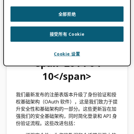
对于使用以下功能的成员
ORCID 会员登入平台
我们更新了
成员报告
包括与已发送通知相关的
全部拒绝
新图表
研究人员连接
现在，会员可以跟踪通过其
集成验证的隶属关系的记录中，具有会员已验证
电子邮件域的记录的百分比，以及每月向已验证
接受所有 Cookie
隶属关系发送的 Researcher Connect 通知的数
量。
Cookie 设置
<span>2014-04-
10</span>
我们最新发布的注册表版本升级了身份验证和授
权基础架构（OAuth 软件），这是我们致力于提
升安全性和基础架构的一部分。这些更新旨在加
强我们的安全基础架构，同时简化登录和 API 身
份验证流程。这些改进包括：