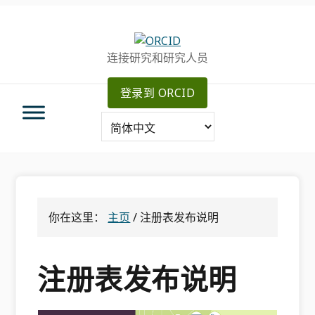
跳
跳
跳
转
到
至
至
主
主
连接研究和研究人员
主
要
侧
导
内
边
登录到 ORCID
航
容
栏
你在这里：
主页
/
注册表发布说明
注册表发布说明