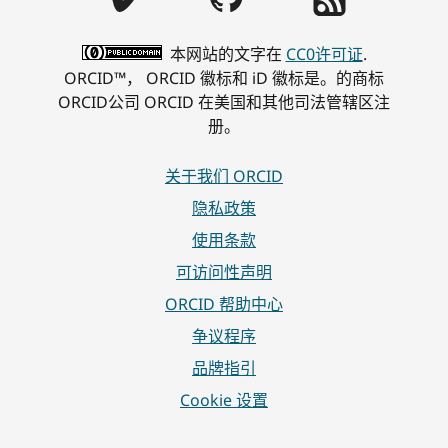
合
事
采
C
之
会
用
I
本网站的文字在
CC0许可证
.
旅
选
D
ORCID™， ORCID 徽标和 iD 徽标是。的商标
举
研
ORCID公司 ORCID 在美国和其他司法管辖区注
！
究
册。
人
员
顾
关于我们 ORCID
问
隐私政策
委
使用条款
员
会
可访问性声明
提
ORCID 帮助中心
名
争议程序
现
已
品牌指引
开
Cookie 设置
放