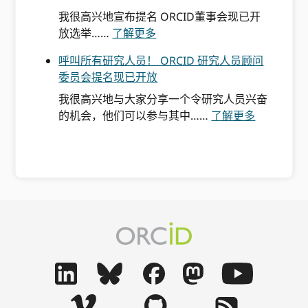
C
年
我很高兴地宣布提名 ORCID董事会现已开
I
提
来
放选举……
了解更多
D
名
的
呼叫所有研究人员！ ORCID 研究人员顾问
深
现
进
委员会提名现已开放
入
已
步
探
开
、
我很高兴地与大家分享一个令研究人员兴奋
究
放
共
各
的机会，他们可以参与其中……
了解更多
—
O
享
位
—
R
价
研
健
C
值
究
康
I
与
人
研
D
未
员
究
2
来
请
委
0
O
注
员
2
R
意
会
7
C
！
的
年
I
O
整
董
D
R