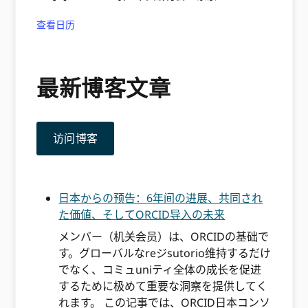
查看日历
最新博客文章
访问博客
日本からの预告：6年间の进展、共同され
た価値、そしてORCID导入の未来
メンバー（机关会员）は、ORCIDの基础で
す。グローバルなreジsutorio维持するだけ
でなく、コミュuniティ全体の成长を促进
するために极めて重要な洞察を提供してく
れます。 この记事では、ORCID日本コンソ