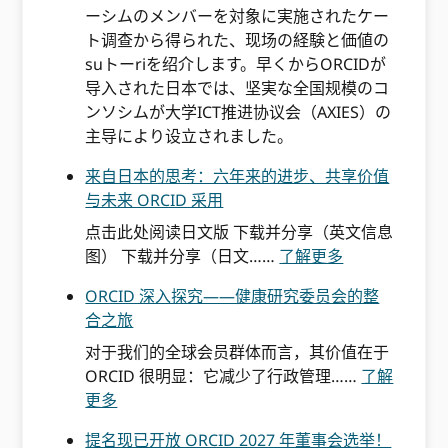
ーシムのメンバーを対象に実施されたケー
ト调查から得られた、现场の経験と価値の
suトーriを绍介します。早くからORCIDが
导入された日本では、坚実な全国规模のコ
ンソシムが大学ICT推进协议会（AXIES）の
主导により设立されました。
来自日本的思考：六年来的进步、共享价值
与未来 ORCID 采用
点击此处阅读日文版 下载并分享（英文信息
来
图） 下载并分享（日文……
了解更多
自
ORCID 深入探究——健康研究委员会的整
日
合之旅
本
的
对于我们的全球会员群体而言，其价值在于
反
ORCID 很明显：它减少了行政管理……
了解
:
思
更多
O
：
提名现已开放 ORCID 2027 年董事会选举！
R
六