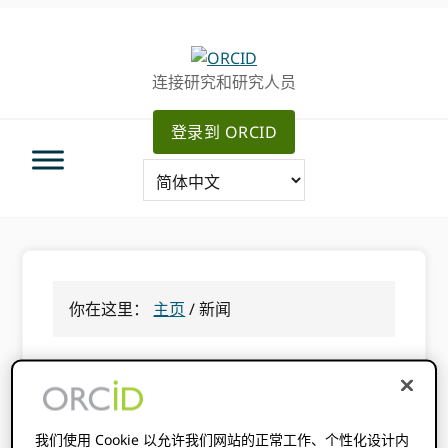
跳
跳
转
到
至
主
连接研究和研究人员
主
要
导
内
登录到 ORCID
航
容
你在这里：
主页
/
新闻
新闻
我们使用 Cookie 以允许我们网站的正常工作、个性化设计内