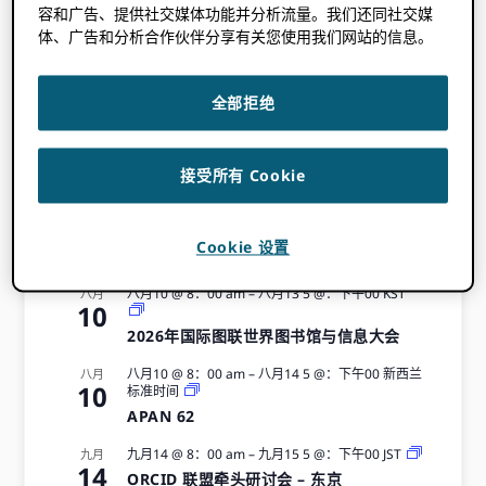
容和广告、提供社交媒体功能并分析流量。我们还同社交媒
即将举办的活动
体、广告和分析合作伙伴分享有关您使用我们网站的信息。
全部拒绝
转到活动日历
接受所有 Cookie
7月8日 @ 上午 00:XNUMX
–
七月9 5 @：下午00
喵
七月
7
星人
Cookie 设置
第六届ZULC双年会议（2026年）
八月10 @ 8：00 am
–
八月13 5 @：下午00
KST
八月
10
2026年国际图联世界图书馆与信息大会
八月10 @ 8：00 am
–
八月14 5 @：下午00
新西兰
八月
10
标准时间
APAN 62
九月14 @ 8：00 am
–
九月15 5 @：下午00
JST
九月
14
ORCID 联盟牵头研讨会 – 东京