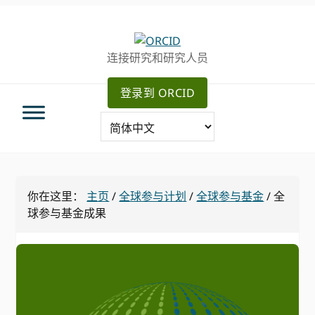
跳
跳
转
到
至
主
连接研究和研究人员
主
要
导
内
登录到 ORCID
航
容
你在这里：
主页
/
全球参与计划
/
全球参与基金
/
全
球参与基金成果