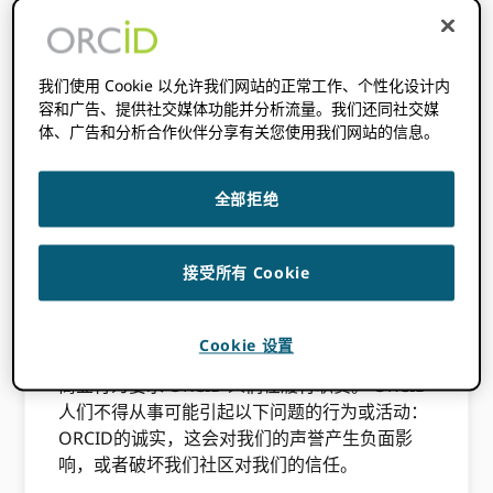
识到我们每个人在创造和维护这种文化方面的个
人责任。 也可以看看：
ORCID对多样性、公平
性和包容性的态度。
我们使用 Cookie 以允许我们网站的正常工作、个性化设计内
本政策适用于为或代表开展工作的所有人
容和广告、提供社交媒体功能并分析流量。我们还同社交媒
ORCID，包括董事、高管、员工、独立承包商和
体、广告和分析合作伙伴分享有关您使用我们网站的信息。
志愿者（统称“ORCID 人”）。该政策还为那些按
照这些程序善意举报违反该政策行为的前员工提
全部拒绝
供保护。
ORCID 致力于公平、公正、合乎道德和正当的
接受所有 Cookie
方式开展业务，并完全遵守所有适用法律和法
规。诚信和诚实是公司成员之间所有关系的基
础。 ORCID 社区，包括 ORCID 人员、用户、会
Cookie 设置
员、供应商、合作伙伴和公众。最高标准的道德
商业行为要求 ORCID 人们在履行职责。 ORCID
人们不得从事可能引起以下问题的行为或活动：
ORCID的诚实，这会对我们的声誉产生负面影
响，或者破坏我们社区对我们的信任。