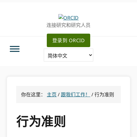
跳
跳
转
到
至
主
连接研究和研究人员
主
要
导
内
登录到 ORCID
航
容
你在这里：
主页
/
跟我们工作！
/
行为准则
行为准则