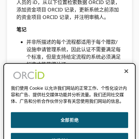
人员的 iD，从以下位置检索数据 ORCID 记录，
添加资金项目 ORCID 记录，更新系统之前添加
的资金项目 ORCID 记录，并注明审稿人。
笔记
并非所描述的每个流程都适用于每个赠款/
设施申请管理系统，因此认证不需要满足每
个标准，但是支持给定流程的系统必须满足
标准才能获得认证。
这些标准基于对各种学术服务提供商系统使
用的工作流程的行业最佳实践进行的广泛分
我们使用 Cookie 以允许我们网站的正常工作、个性化设计内
析，然后进行公众审查和来自 ORCID 社
容和广告、提供社交媒体功能并分析流量。我们还同社交媒
区。 为了获得最大可能的价值 ORCID 集成
体、广告和分析合作伙伴分享有关您使用我们网站的信息。
建议
所有适用
满足标准，而不仅仅是认证
必须满足的标准。
全部拒绝
这些标准适用于服务提供商平台提供的功
能。 据了解，并非所有概述的功能都将由每
个部署赠款/设施申请管理系统的组织根据