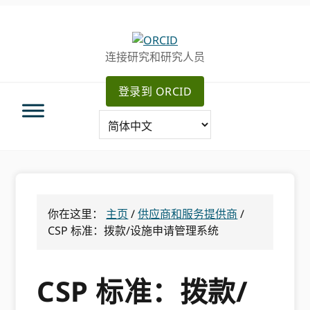
跳
跳
转
到
至
主
连接研究和研究人员
主
要
导
内
登录到 ORCID
航
容
你在这里：
主页
/
供应商和服务提供商
/
CSP 标准：拨款/设施申请管理系统
CSP 标准：拨款/