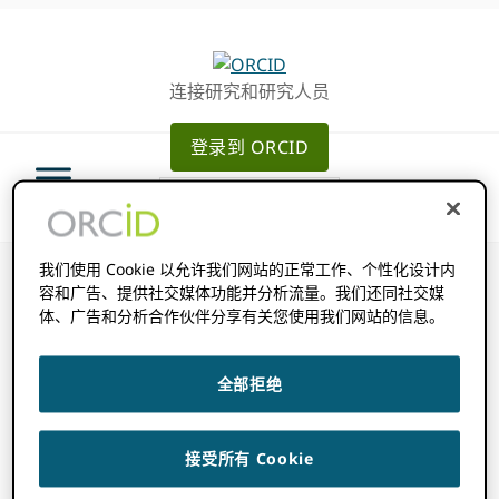
跳
跳
转
到
至
主
连接研究和研究人员
主
要
导
内
登录到 ORCID
航
容
我们使用 Cookie 以允许我们网站的正常工作、个性化设计内
容和广告、提供社交媒体功能并分析流量。我们还同社交媒
体、广告和分析合作伙伴分享有关您使用我们网站的信息。
什么是 OAuth 范
全部拒绝
围，以及哪些范围
接受所有 Cookie
有作用 ORCID 支