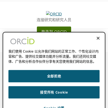
跳
跳
转
到
至
主
连接研究和研究人员
主
要
导
内
登录到 ORCID
航
容
我们使用 Cookie 以允许我们网站的正常工作、个性化设计内
容和广告、提供社交媒体功能并分析流量。我们还同社交媒
体、广告和分析合作伙伴分享有关您使用我们网站的信息。
添加的其他项目
全部拒绝
2022 年 11 月 14 日
BY
ROB BLACKBURN
接受所有 Cookie
a
添加的其他项目