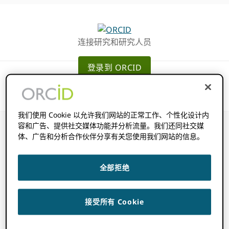
跳
跳
转
到
至
主
连接研究和研究人员
主
要
导
内
登录到 ORCID
航
容
我们使用 Cookie 以允许我们网站的正常工作、个性化设计内
容和广告、提供社交媒体功能并分析流量。我们还同社交媒
体、广告和分析合作伙伴分享有关您使用我们网站的信息。
“3 条腿 OAuth”是
全部拒绝
如何工作的？
接受所有 Cookie
2022 年 11 月 14 日
BY
ROB BLACKBURN