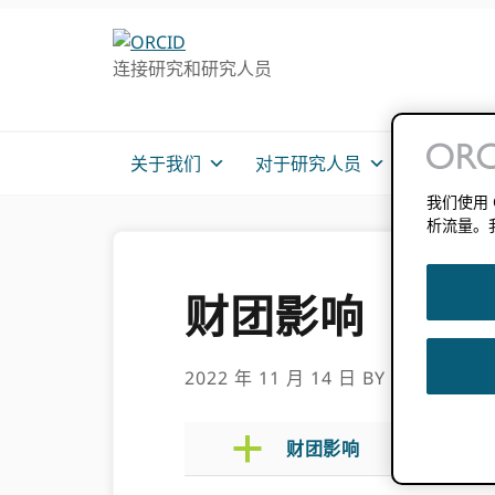
跳
跳
转
到
连接研究和研究人员
至
主
主
要
导
内
航
容
关于我们
对于研究人员
会员信息
我们使用
析流量。
财团影响
2022 年 11 月 14 日
BY
ROB BLAC
a
财团影响