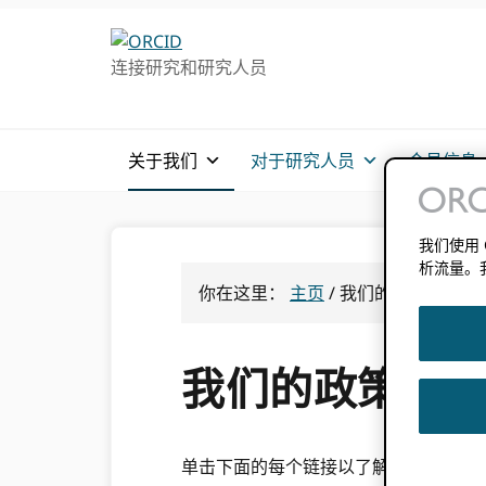
跳
跳
转
到
连接研究和研究人员
至
主
主
要
导
内
航
容
关于我们
对于研究人员
会员信息
我们使用
析流量。
你在这里：
主页
/
我们的政策
我们的政策
单击下面的每个链接以了解我们的政策