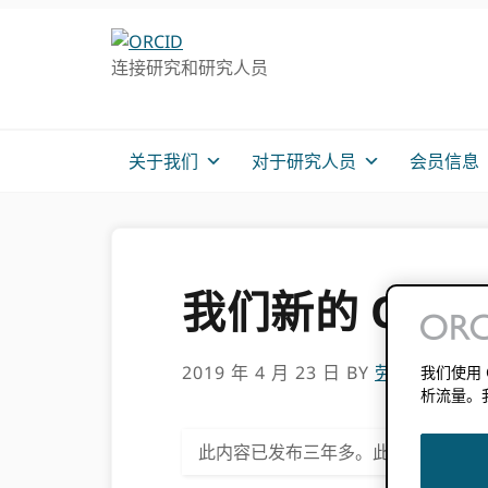
跳
跳
转
到
连接研究和研究人员
至
主
主
要
导
内
航
容
关于我们
对于研究人员
会员信息
我们新的 ORC
2019 年 4 月 23 日
BY
劳尔·哈克
我们使用
析流量。
此内容已发布三年多。此帖子中包含