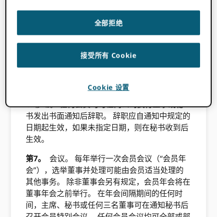
A。 暂停。 董事会或执行董事可以因未能及时缴
纳年费或其他会费（直至缴纳会费之前）或违反
全部拒绝
会员协议中规定的任何其他条件而取消或暂停任
何会员的资格。 此外，董事会可以选择取消或暂
接受所有 Cookie
停任何未能遵守董事会不时确定的任何其他条
款、条件和/或会员资格的会员。 尽管有上述规
定，执行董事做出的任何罢免或停职可能会被董
Cookie 设置
事会推翻。
b. 移动。 任何会员均可在向公司执行董事或秘
书发出书面通知后辞职。 辞职应自通知中规定的
日期起生效，如果未指定日期，则在秘书收到后
生效。
第7。
会议。 每年举行一次会员会议（“会员年
会”），选举董事并处理可能由会员适当处理的
其他事务。 除非董事会另有规定，会员年会将在
董事年会之前举行。 在年会间隔期间的任何时
间，主席、秘书或任何三名董事可在通知秘书后
召开会员特别会议。 任何会员会议均可全部或部