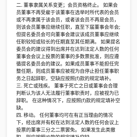
二. 董事隶属关系变更；会员资格终止。 如果会
员董事不再受雇于该董事在选举时所代表的会员
或不再隶属于该会员，或者该会员不再是会员，
则该会员董事应继续任职，直至下届董事会年会;
但提名委员会可向董事会建议该成员董事应继续
任职较短或较长的任期直至其任期满。 如果提名
委员会的建议得到出席并在达到法定人数的任何
董事会会议上投票的董事的多数票批准，则应遵
循提名委员会的建议。如果成员董事不能担任完
整任期，则成员董事应被视为自停止担任董事职
务之日起辞职，空缺应按照(f)款的规定填补。
三. 死亡或残疾。 董事于死亡之日或董事会合理
判断认为该人无法履行董事职责时，应被视为已
辞职。 在这种情况下，应按照(f)款的规定填补空
缺。
四. 移动。 任何董事均可在有正当理由的情况
下，经出席并有权在达到法定人数的任何会议上
投票的董事三分之二票罢免。 如果发生此类撤