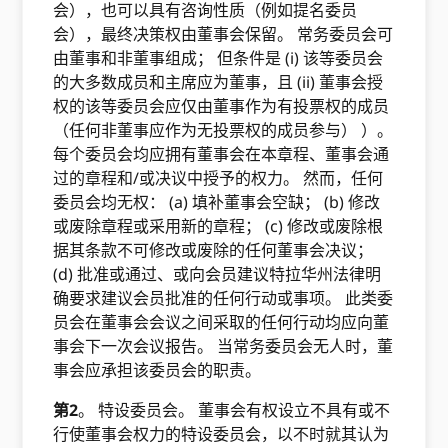
会），也可以具有咨询性质（例如提名委员
会），最终决策权由董事会保留。 常务委员会可
由董事和非董事组成； 但条件是 (i) 该等委员会
的大多数成员和主席应为董事，且 (ii) 董事会授
权的该等委员会应仅由董事作为有投票权的成员
（任何非董事应作为无投票权的成员参与） ）。
每个委员会均应拥有董事会在本章程、董事会通
过的章程和/或决议中授予的权力。 然而，任何
委员会均无权： (a) 填补董事会空缺； (b) 修改
或废除章程或采用新的章程； (c) 修改或废除根
据其条款不可修改或废除的任何董事会决议；
(d) 批准或通过、或向会员建议特拉华州法律明
确要求建议会员批准的任何行动或事项。 此类委
员会在董事会会议之间采取的任何行动均应向董
事会下一次会议报告。 当常务委员会无人时，董
事会应承担该委员会的职责。
第2
。 特设委员会。 董事会有权设立不具有或不
行使董事会权力的特设委员会，以不时就其认为