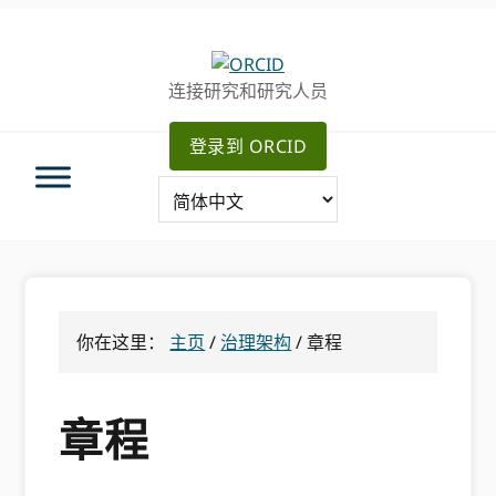
跳
跳
转
到
至
主
连接研究和研究人员
主
要
导
内
登录到 ORCID
航
容
你在这里：
主页
/
治理架构
/
章程
章程