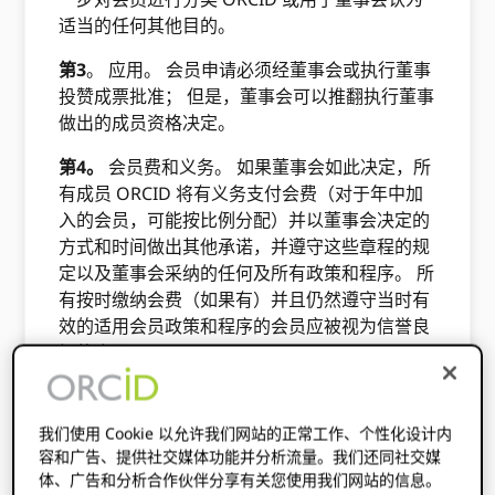
适当的任何其他目的。
第3
。 应用。 会员申请必须经董事会或执行董事
投赞成票批准； 但是，董事会可以推翻执行董事
做出的成员资格决定。
第4。
会员费和义务。 如果董事会如此决定，所
有成员 ORCID 将有义务支付会费（对于年中加
入的会员，可能按比例分配）并以董事会决定的
方式和时间做出其他承诺，并遵守这些章程的规
定以及董事会采纳的任何及所有政策和程序。 所
有按时缴纳会费（如果有）并且仍然遵守当时有
效的适用会员政策和程序的会员应被视为信誉良
好的会员。
第5。
会员资格生效日期。 会员资格应在会员资
格开始日期或完全签署并接受的会员协议中规定
我们使用 Cookie 以允许我们网站的正常工作、个性化设计内
的其他时间生效。
容和广告、提供社交媒体功能并分析流量。我们还同社交媒
体、广告和分析合作伙伴分享有关您使用我们网站的信息。
第6。
暂停; 移动; 辞职。