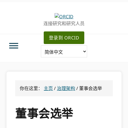
跳
跳
转
到
至
主
连接研究和研究人员
主
要
导
内
登录到 ORCID
航
容
你在这里：
主页
/
治理架构
/
董事会选举
董事会选举