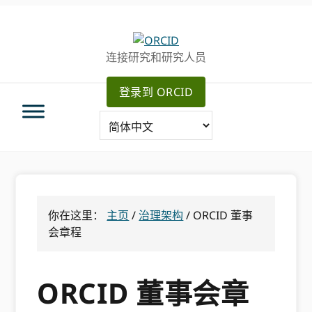
跳
跳
转
到
至
主
连接研究和研究人员
主
要
导
内
登录到 ORCID
航
容
你在这里：
主页
/
治理架构
/
ORCID 董事
会章程
ORCID 董事会章