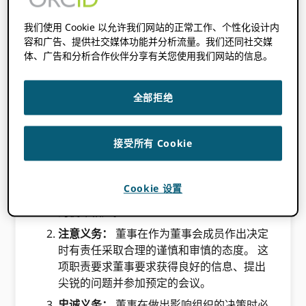
略计划，并审查高层组织目标和政策以支持该计
划，监督 ORCID的组织和财务绩效，确保
我们使用 Cookie 以允许我们网站的正常工作、个性化设计内
ORCID 有财务资源来实现其使命、监督董事会
容和广告、提供社交媒体功能并分析流量。我们还同社交媒
体、广告和分析合作伙伴分享有关您使用我们网站的信息。
职能、任命执行董事并审查其绩效，并担任社区
倡导者 ORCID.
全部拒绝
根据特拉华州法律，董事须履行服从、谨慎和忠
诚的义务：
接受所有 Cookie
服从义务：
董事必须始终忠实于 ORCID的
使命，并对该使命有坚定的理解。 董事会必
须采取符合组织核心价值观和原则的行动，
Cookie 设置
董事负责确保筹集的资金用于实现 ORCID
的使命相应。
注意义务：
董事在作为董事会成员作出决定
时有责任采取合理的谨慎和审慎的态度。 这
项职责要求董事要求获得良好的信息、提出
尖锐的问题并参加预定​​的会议。
忠诚义务：
​ 董事在做出影响组织的决策时必